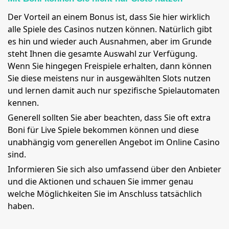
Der Vorteil an einem Bonus ist, dass Sie hier wirklich
alle Spiele des Casinos nutzen können. Natürlich gibt
es hin und wieder auch Ausnahmen, aber im Grunde
steht Ihnen die gesamte Auswahl zur Verfügung.
Wenn Sie hingegen Freispiele erhalten, dann können
Sie diese meistens nur in ausgewählten Slots nutzen
und lernen damit auch nur spezifische Spielautomaten
kennen.
Generell sollten Sie aber beachten, dass Sie oft extra
Boni für Live Spiele bekommen können und diese
unabhängig vom generellen Angebot im Online Casino
sind.
Informieren Sie sich also umfassend über den Anbieter
und die Aktionen und schauen Sie immer genau
welche Möglichkeiten Sie im Anschluss tatsächlich
haben.