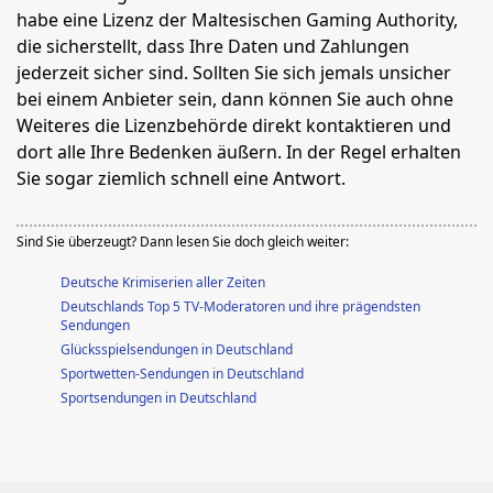
habe eine Lizenz der Maltesischen Gaming Authority,
die sicherstellt, dass Ihre Daten und Zahlungen
jederzeit sicher sind. Sollten Sie sich jemals unsicher
bei einem Anbieter sein, dann können Sie auch ohne
Weiteres die Lizenzbehörde direkt kontaktieren und
dort alle Ihre Bedenken äußern. In der Regel erhalten
Sie sogar ziemlich schnell eine Antwort.
Sind Sie überzeugt? Dann lesen Sie doch gleich weiter:
Deutsche Krimiserien aller Zeiten
Deutschlands Top 5 TV-Moderatoren und ihre prägendsten
Sendungen
Glücksspielsendungen in Deutschland
Sportwetten-Sendungen in Deutschland
Sportsendungen in Deutschland