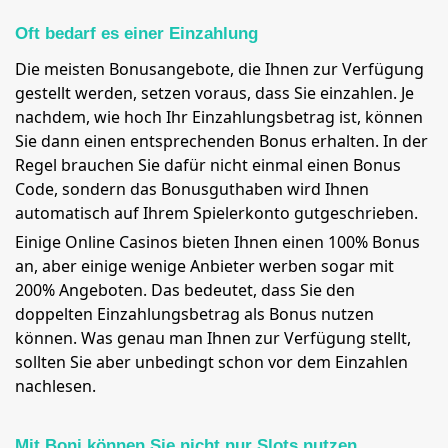
Oft bedarf es einer Einzahlung
Die meisten Bonusangebote, die Ihnen zur Verfügung
gestellt werden, setzen voraus, dass Sie einzahlen. Je
nachdem, wie hoch Ihr Einzahlungsbetrag ist, können
Sie dann einen entsprechenden Bonus erhalten. In der
Regel brauchen Sie dafür nicht einmal einen Bonus
Code, sondern das Bonusguthaben wird Ihnen
automatisch auf Ihrem Spielerkonto gutgeschrieben.
Einige Online Casinos bieten Ihnen einen 100% Bonus
an, aber einige wenige Anbieter werben sogar mit
200% Angeboten. Das bedeutet, dass Sie den
doppelten Einzahlungsbetrag als Bonus nutzen
können. Was genau man Ihnen zur Verfügung stellt,
sollten Sie aber unbedingt schon vor dem Einzahlen
nachlesen.
Mit Boni können Sie nicht nur Slots nutzen