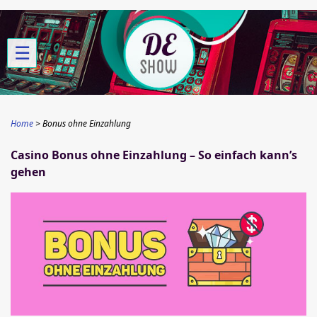
☰
Home
Bonus ohne Einzahlung
Casino Bonus ohne Einzahlung – So einfach kann’s
gehen